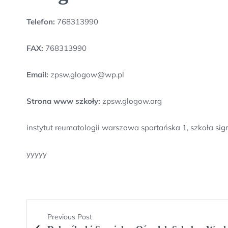
Telefon:
768313990
FAX:
768313990
Email:
zpsw.glogow@wp.pl
Strona www szkoły:
zpsw.glogow.org
instytut reumatologii warszawa spartańska 1, szkoła si
yyyyy
Previous Post