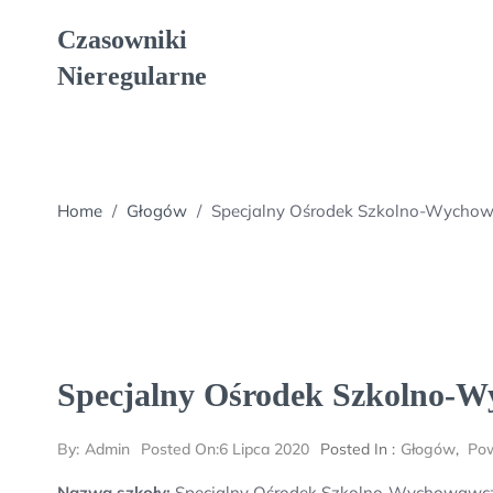
Skip
Czasowniki
to
content
Nieregularne
Home
/
Głogów
/
Specjalny Ośrodek Szkolno-Wycho
Specjalny Ośrodek Szkolno-
By:
Admin
Posted On:
6 Lipca 2020
Posted In :
Głogów
,
Pow
Nazwa szkoły:
Specjalny Ośrodek Szkolno-Wychowawc