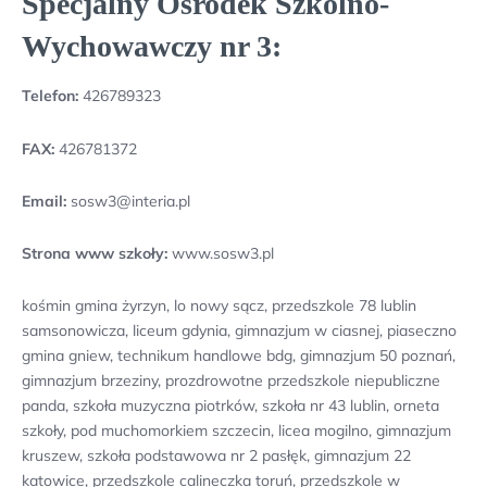
Specjalny Ośrodek Szkolno-
Wychowawczy nr 3:
Telefon:
426789323
FAX:
426781372
Email:
sosw3@interia.pl
Strona www szkoły:
www.sosw3.pl
kośmin gmina żyrzyn, lo nowy sącz, przedszkole 78 lublin
samsonowicza, liceum gdynia, gimnazjum w ciasnej, piaseczno
gmina gniew, technikum handlowe bdg, gimnazjum 50 poznań,
gimnazjum brzeziny, prozdrowotne przedszkole niepubliczne
panda, szkoła muzyczna piotrków, szkoła nr 43 lublin, orneta
szkoły, pod muchomorkiem szczecin, licea mogilno, gimnazjum
kruszew, szkoła podstawowa nr 2 pasłęk, gimnazjum 22
katowice, przedszkole calineczka toruń, przedszkole w