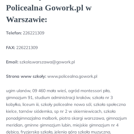
Policealna Gowork.pl w
Warszawie:
Telefon:
226221309
FAX:
226221309
Email:
szkola.warszawa@gowork.pl
Strona www szkoły:
www.policealna.gowork.pl
ugim ulanów, 09 460 mała wieś, ogród montessori piła,
gimnazjum 91, studium administracji kraków, szkoła nr 3
kobyłka, liceum iii, szkoły policealne nowa sól, szkoła społeczna
kielce, tarnów siódemka, sp nr 2 w skierniewicach, szkoła
ponadgimnazjalna malbork, piotra skargi warszawa, gimnazjum
meridian, gminne gimnazjum lubin, miejskie gimnazjum nr 4
dębica, fryzjerska szkoła, jelenia góra szkoła muzyczna,