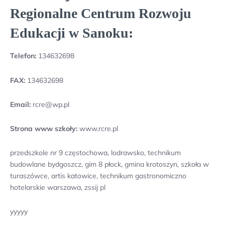
Regionalne Centrum Rozwoju
Edukacji w Sanoku:
Telefon:
134632698
FAX:
134632698
Email:
rcre@wp.pl
Strona www szkoły:
www.rcre.pl
przedszkole nr 9 częstochowa, lodrawsko, technikum
budowlane bydgoszcz, gim 8 płock, gmina krotoszyn, szkoła w
turaszówce, artis katowice, technikum gastronomiczno
hotelarskie warszawa, zssij pl
yyyyy