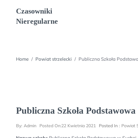
Skip
Czasowniki
to
content
Nieregularne
Home
/
Powiat strzelecki
/
Publiczna Szkoła Podstaw
Publiczna Szkoła Podstawowa
By:
Admin
Posted On:
22 Kwietnia 2021
Posted In :
Powiat S
Nazwa szkoły:
Publiczna Szkoła Podstawowa w Suchej