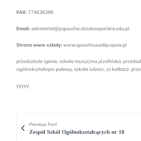
FAX:
774636386
Email:
sekretariat@pspsucha.strzelceopolskie.edu.pl
Strona www szkoły:
www.spsucha.wodip.opole.pl
przedszkole iganie, szkoła muzyczna józefińska, przeds
ogólnokształcące puławy, szkoła lubasz, zs kołbacz, pr
yyyyy
Previous Post
Zespół Szkół Ogólnokształcących nr 10