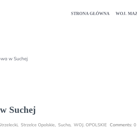
STRONA GŁÓWNA
WOJ. MA
owa w Suchej
 w Suchej
trzelecki
,
Strzelce Opolskie
,
Sucha
,
WOJ. OPOLSKIE
Comments:
0