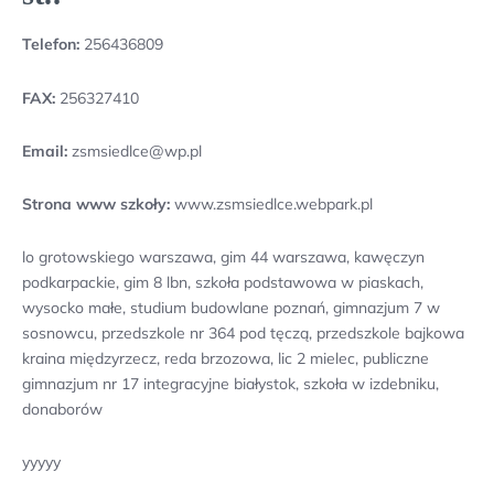
Telefon:
256436809
FAX:
256327410
Email:
zsmsiedlce@wp.pl
Strona www szkoły:
www.zsmsiedlce.webpark.pl
lo grotowskiego warszawa, gim 44 warszawa, kawęczyn
podkarpackie, gim 8 lbn, szkoła podstawowa w piaskach,
wysocko małe, studium budowlane poznań, gimnazjum 7 w
sosnowcu, przedszkole nr 364 pod tęczą, przedszkole bajkowa
kraina międzyrzecz, reda brzozowa, lic 2 mielec, publiczne
gimnazjum nr 17 integracyjne białystok, szkoła w izdebniku,
donaborów
yyyyy