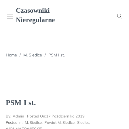
Skip
Czasowniki
to
content
Nieregularne
Home
/
M. Siedlce
/
PSM I st.
PSM I st.
By:
Admin
Posted On:
17 Października 2019
Posted In :
M. Siedlce
,
Powiat M. Siedlce
,
Siedlce
,
WOJ. MAZOWIECKIE