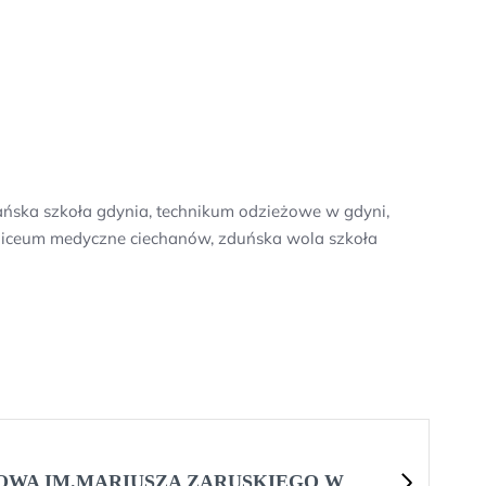
kańska szkoła gdynia, technikum odzieżowe w gdyni,
ie, liceum medyczne ciechanów, zduńska wola szkoła
OWA IM.MARIUSZA ZARUSKIEGO W