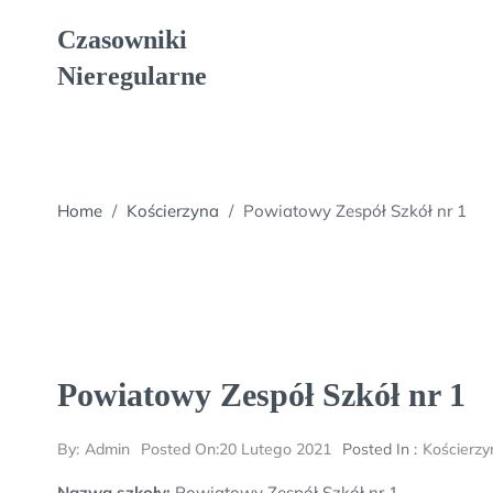
Skip
Czasowniki
to
content
Nieregularne
Home
/
Kościerzyna
/
Powiatowy Zespół Szkół nr 1
Powiatowy Zespół Szkół nr 1
By:
Admin
Posted On:
20 Lutego 2021
Posted In :
Kościerzy
Nazwa szkoły:
Powiatowy Zespół Szkół nr 1