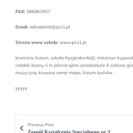
FAX:
586863557
Email:
sekretariat@pzs1.pl
Strona www szkoły:
www.pzs1.pl
brwinów liceum, szkoła fryzjerska łódź, mikorzyn kujaw
izdebki kosny, ii lo jelenia góra, przedszkole 6 zielona
muzyczna, krowica sama mapa, liceum tuchów
yyyyy
Previous Post
Zespół Kształcenia Specjalnego nr 1