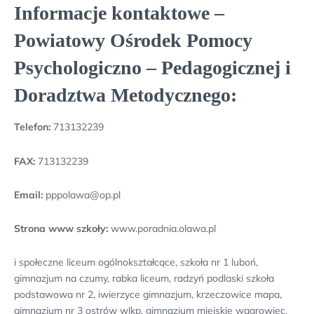
Informacje kontaktowe –
Powiatowy Ośrodek Pomocy
Psychologiczno – Pedagogicznej i
Doradztwa Metodycznego:
Telefon:
713132239
FAX:
713132239
Email:
pppolawa@op.pl
Strona www szkoły:
www.poradnia.olawa.pl
i społeczne liceum ogólnokształcące, szkoła nr 1 luboń,
gimnazjum na czumy, rabka liceum, radzyń podlaski szkoła
podstawowa nr 2, iwierzyce gimnazjum, krzeczowice mapa,
gimnazjum nr 3 ostrów wlkp, gimnazjum miejskie wągrowiec,