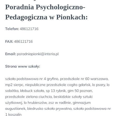
Poradnia Psychologiczno-
Pedagogiczna w Pionkach:
Telefon:
486121716
FAX:
486121716
Email:
poradniapionki@interia.pl
Strona www szkoły:
szkoła podstawowa nr 4 gryfino, przedszkole nr 60 warszawa,
mp2 sierpc, niepubliczne przedszkole cogito gdańsk, lo psary, lo
sobótka, kłobuck szkoła, sp 13 rybnik, gim 50 poznan,
przedszkole zielona ciuchcia, beskidzkie szkoły sztuki
użytkowej, lo hrubieszów, zsz w radlinie, gimnazjum
augustianek, biedrusko szkoła prywatna, szkoła podstawowa nr
1 koszalin