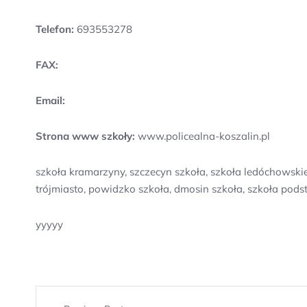
Telefon:
693553278
FAX:
Email:
Strona www szkoły:
www.policealna-koszalin.pl
szkoła kramarzyny, szczecyn szkoła, szkoła ledóchowskie
trójmiasto, powidzko szkoła, dmosin szkoła, szkoła pod
yyyyy