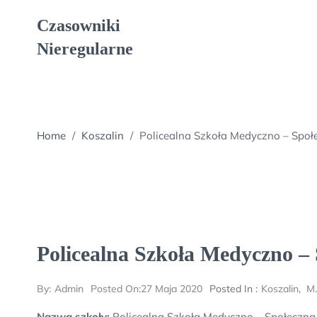
Skip
Czasowniki
to
content
Nieregularne
Home
/
Koszalin
/
Policealna Szkoła Medyczno – Społ
Policealna Szkoła Medyczno – 
By:
Admin
Posted On:
27 Maja 2020
Posted In :
Koszalin
,
M.
Nazwa szkoły:
Policealna Szkoła Medyczno – Społeczna