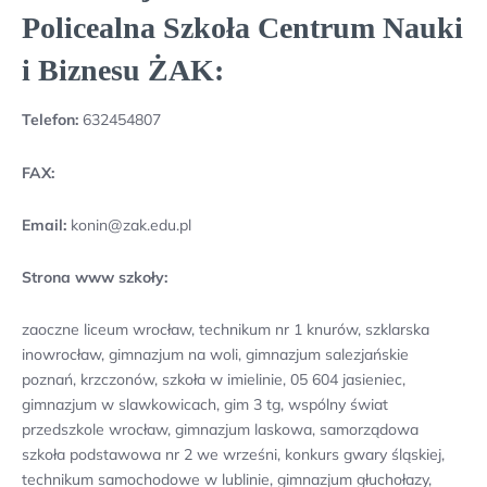
Policealna Szkoła Centrum Nauki
i Biznesu ŻAK:
Telefon:
632454807
FAX:
Email:
konin@zak.edu.pl
Strona www szkoły:
zaoczne liceum wrocław, technikum nr 1 knurów, szklarska
inowrocław, gimnazjum na woli, gimnazjum salezjańskie
poznań, krzczonów, szkoła w imielinie, 05 604 jasieniec,
gimnazjum w slawkowicach, gim 3 tg, wspólny świat
przedszkole wrocław, gimnazjum laskowa, samorządowa
szkoła podstawowa nr 2 we wrześni, konkurs gwary śląskiej,
technikum samochodowe w lublinie, gimnazjum głuchołazy,