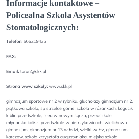
Informacje kontaktowe –
Policealna Szkoła Asystentów
Stomatologicznych:
Telefon:
566219435
FAX:
Email:
torun@skk.pl
Strona www szkoły:
www.skk.pl
gimnazjum sportowe nr 2 w rybniku, głuchołazy gimnazjum nr 2,
piątkowa szkoła, sp strzelce górne, szkoła w różankach, kogucik
lublin przedszkole, licea w nowym sączu, przedszkole
młynarska kalisz, przedszkole w pietrzykowicach, wielichowo
gimnazjum, gimnazjum nr 13 w łodzi, wielki wełcz, gimnazjum
karczew, szkoła krzysztofa augustyniaka, miejska szkoła