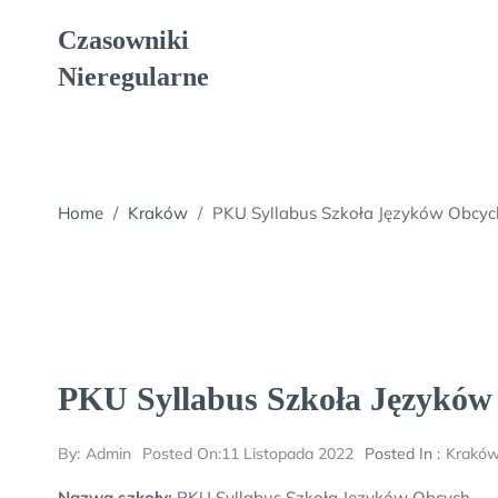
Skip
Czasowniki
to
content
Nieregularne
Home
/
Kraków
/
PKU Syllabus Szkoła Języków Obcyc
PKU Syllabus Szkoła Języków
By:
Admin
Posted On:
11 Listopada 2022
Posted In :
Krakó
Nazwa szkoły:
PKU Syllabus Szkoła Języków Obcych