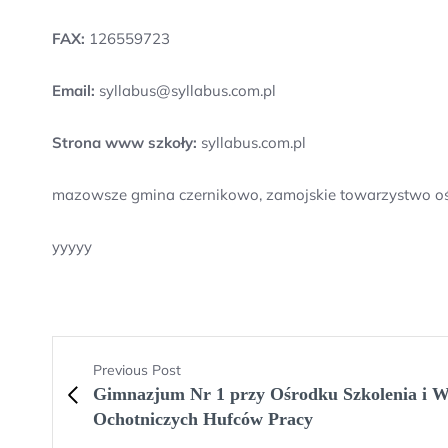
FAX:
126559723
Email:
syllabus@syllabus.com.pl
Strona www szkoły:
syllabus.com.pl
mazowsze gmina czernikowo, zamojskie towarzystwo ośw
yyyyy
Previous Post
Gimnazjum Nr 1 przy Ośrodku Szkolenia i 
Ochotniczych Hufców Pracy