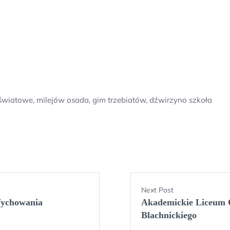
iatowe, milejów osada, gim trzebiatów, dźwirzyno szkoła
Next Post
Wychowania
Akademickie Liceum O
Blachnickiego