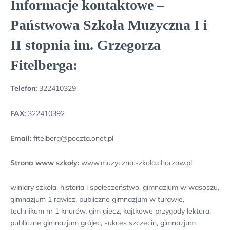
Informacje kontaktowe –
Państwowa Szkoła Muzyczna I i
II stopnia im. Grzegorza
Fitelberga:
Telefon:
322410329
FAX:
322410392
Email:
fitelberg@poczta.onet.pl
Strona www szkoły:
www.muzyczna.szkola.chorzow.pl
winiary szkoła, historia i społeczeństwo, gimnazjum w wasoszu,
gimnazjum 1 rawicz, publiczne gimnazjum w turawie,
technikum nr 1 knurów, gim giecz, kajtkowe przygody lektura,
publiczne gimnazjum grójec, sukces szczecin, gimnazjum