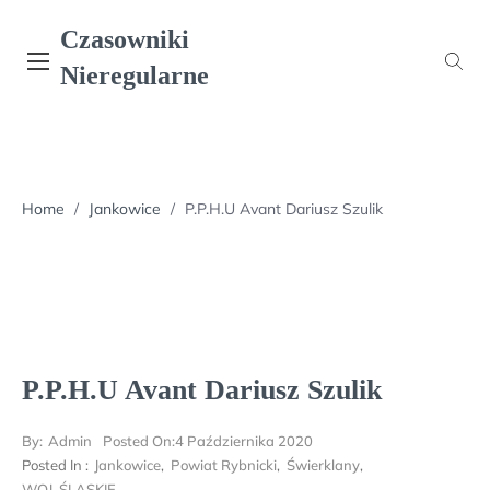
Skip
Czasowniki
to
content
Nieregularne
Home
/
Jankowice
/
P.P.H.U Avant Dariusz Szulik
P.P.H.U Avant Dariusz Szulik
By:
Admin
Posted On:
4 Października 2020
Posted In :
Jankowice
,
Powiat Rybnicki
,
Świerklany
,
WOJ. ŚLĄSKIE