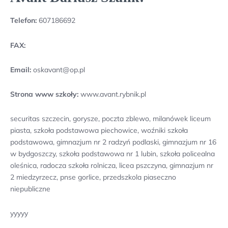
Telefon:
607186692
FAX:
Email:
oskavant@op.pl
Strona www szkoły:
www.avant.rybnik.pl
securitas szczecin, gorysze, poczta zblewo, milanówek liceum
piasta, szkoła podstawowa piechowice, woźniki szkoła
podstawowa, gimnazjum nr 2 radzyń podlaski, gimnazjum nr 16
w bydgoszczy, szkoła podstawowa nr 1 lubin, szkoła policealna
oleśnica, radocza szkoła rolnicza, licea pszczyna, gimnazjum nr
2 miedzyrzecz, pnse gorlice, przedszkola piaseczno
niepubliczne
yyyyy