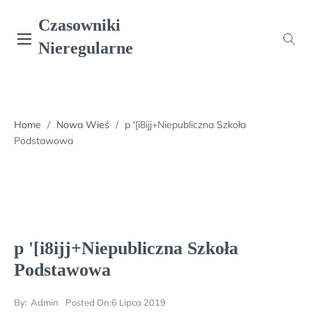
Skip
Czasowniki
to
content
Nieregularne
Home
/
Nowa Wieś
/
p '[i8ijj+Niepubliczna Szkoła
Podstawowa
p '[i8ijj+Niepubliczna Szkoła
Podstawowa
By:
Admin
Posted On:
6 Lipca 2019