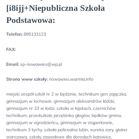
[i8ijj+Niepubliczna Szkoła
Podstawowa:
Telefon:
895133123
FAX:
Email:
sp-nowawies@wp.pl
Strona www szkoły:
nowawies.warmia.info
miejski zespół szkół nr 2 w będzinie, technikum gen zajączka,
gimnazjum w lochowie, gimnazjum aleksandrów łódzki,
gimnazjum nr 33 w łodzi, szkoła w łajskach, czernichów
technikum, przedszkole jarzębinka głogów, będków gmina,
gimnazjum w ogrodzieńcu, gimnazjum w stąporkowie,
technikum 3 tychy, szkoła policealna lubin, eureka zary, gloker
warszawa, szkoły zawodowe dla dorosłych katowice,