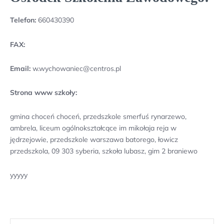
Telefon:
660430390
FAX:
Email:
w.wychowaniec@centros.pl
Strona www szkoły:
gmina choceń choceń, przedszkole smerfuś rynarzewo,
ambrela, liceum ogólnokształcące im mikołaja reja w
jędrzejowie, przedszkole warszawa batorego, łowicz
przedszkola, 09 303 syberia, szkoła lubasz, gim 2 braniewo
yyyyy