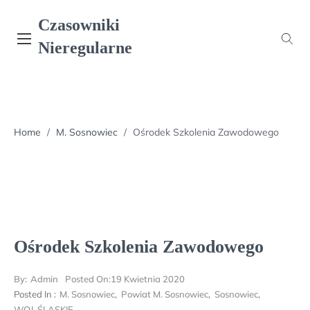
Skip
Czasowniki
to
content
Nieregularne
Home
/
M. Sosnowiec
/
Ośrodek Szkolenia Zawodowego
Ośrodek Szkolenia Zawodowego
By:
Admin
Posted On:
19 Kwietnia 2020
Posted In :
M. Sosnowiec
,
Powiat M. Sosnowiec
,
Sosnowiec
,
WOJ. ŚLĄSKIE