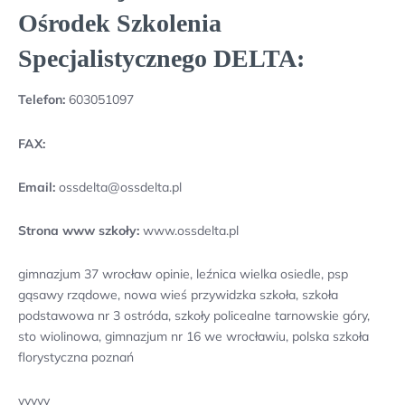
Ośrodek Szkolenia
Specjalistycznego DELTA:
Telefon:
603051097
FAX:
Email:
ossdelta@ossdelta.pl
Strona www szkoły:
www.ossdelta.pl
gimnazjum 37 wrocław opinie, leźnica wielka osiedle, psp
gąsawy rządowe, nowa wieś przywidzka szkoła, szkoła
podstawowa nr 3 ostróda, szkoły policealne tarnowskie góry,
sto wiolinowa, gimnazjum nr 16 we wrocławiu, polska szkoła
florystyczna poznań
yyyyy