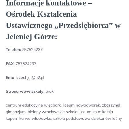
Informacje kontaktowe –
Ośrodek Kształcenia
Ustawicznego „Przedsiębiorca” w
Jeleniej Górze:
Telefon:
757524237
FAX:
757524237
Email:
cechjel@o2.pl
Strona www szkoły:
brak
centrum edukacyjne więcbork, liceum nowodworek, zbąszynek
gimnazjum, bielany wrocławskie szkoła, liceum im mikołaja
kopernika we włocławku, szkoła podstawowa dziekanów leśny