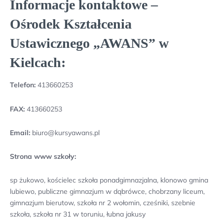
Informacje kontaktowe –
Ośrodek Kształcenia
Ustawicznego „AWANS” w
Kielcach:
Telefon:
413660253
FAX:
413660253
Email:
biuro@kursyawans.pl
Strona www szkoły:
sp żukowo, kościelec szkoła ponadgimnazjalna, klonowo gmina
lubiewo, publiczne gimnazjum w dąbrówce, chobrzany liceum,
gimnazjum bierutow, szkoła nr 2 wołomin, cześniki, szebnie
szkoła, szkoła nr 31 w toruniu, łubna jakusy