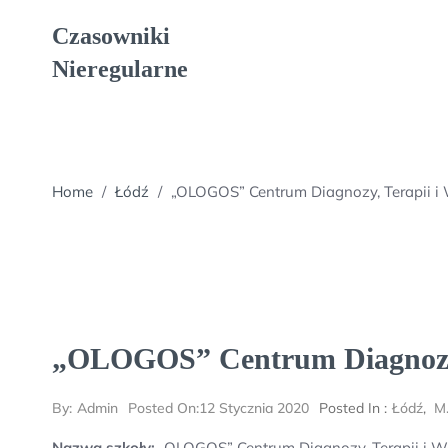
Skip
Czasowniki
to
content
Nieregularne
Home
/
Łódź
/
„OLOGOS” Centrum Diagnozy, Terapii 
„OLOGOS” Centrum Diagnozy,
By:
Admin
Posted On:
12 Stycznia 2020
Posted In :
Łódź
,
M
Nazwa szkoły:
„OLOGOS” Centrum Diagnozy, Terapii i