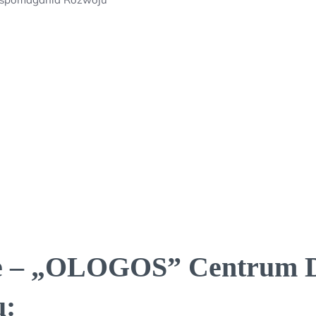
e – „OLOGOS” Centrum Dia
u: