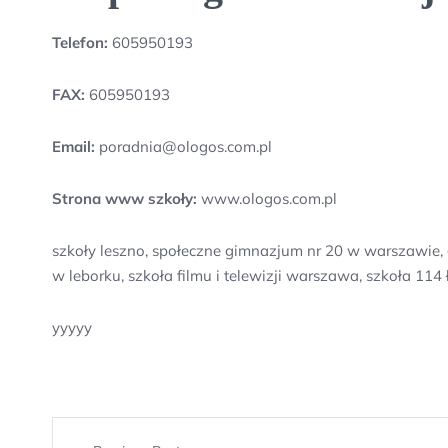
Telefon:
605950193
FAX:
605950193
Email:
poradnia@ologos.com.pl
Strona www szkoły:
www.ologos.com.pl
szkoły leszno, społeczne gimnazjum nr 20 w warszawie,
w leborku, szkoła filmu i telewizji warszawa, szkoła 11
yyyyy