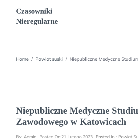
Skip
Czasowniki
to
content
Nieregularne
Home
/
Powiat suski
/
Niepubliczne Medyczne Studiu
Niepubliczne Medyczne Studi
Zawodowego w Katowicach
By:
Admin
Posted On:
21 Lutego 2023
Posted In :
Powiat Su