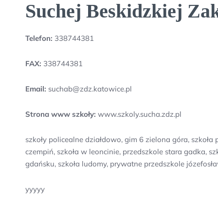
Suchej Beskidzkiej Z
Telefon:
338744381
FAX:
338744381
Email:
suchab@zdz.katowice.pl
Strona www szkoły:
www.szkoly.sucha.zdz.pl
szkoły policealne działdowo, gim 6 zielona góra, szko
czempiń, szkoła w leoncinie, przedszkole stara gadka
gdańsku, szkoła ludomy, prywatne przedszkole józefosł
yyyyy