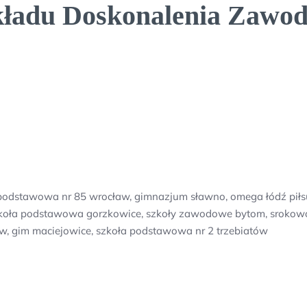
akładu Doskonalenia Zawo
ła podstawowa nr 85 wrocław, gimnazjum sławno, omega łódź pił
, szkoła podstawowa gorzkowice, szkoły zawodowe bytom, sroko
aw, gim maciejowice, szkoła podstawowa nr 2 trzebiatów