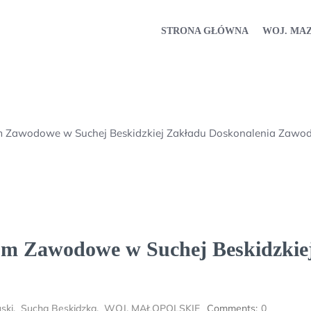
STRONA GŁÓWNA
WOJ. MA
m Zawodowe w Suchej Beskidzkiej Zakładu Doskonalenia Zaw
um Zawodowe w Suchej Beskidzkie
ski
,
Sucha Beskidzka
,
WOJ. MAŁOPOLSKIE
Comments:
0