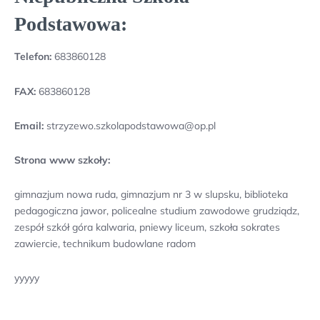
Podstawowa:
Telefon:
683860128
FAX:
683860128
Email:
strzyzewo.szkolapodstawowa@op.pl
Strona www szkoły:
gimnazjum nowa ruda, gimnazjum nr 3 w slupsku, biblioteka
pedagogiczna jawor, policealne studium zawodowe grudziądz,
zespół szkół góra kalwaria, pniewy liceum, szkoła sokrates
zawiercie, technikum budowlane radom
yyyyy