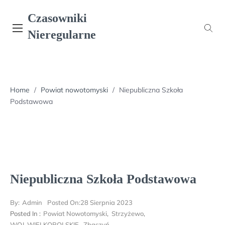
Skip
Czasowniki
to
content
Nieregularne
Home
/
Powiat nowotomyski
/
Niepubliczna Szkoła
Podstawowa
Niepubliczna Szkoła Podstawowa
By:
Admin
Posted On:
28 Sierpnia 2023
Posted In :
Powiat Nowotomyski
,
Strzyżewo
,
WOJ. WIELKOPOLSKIE
,
Zbąszyń