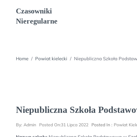
Skip
Czasowniki
to
content
Nieregularne
Home
/
Powiat kielecki
/
Niepubliczna Szkoła Podsta
Niepubliczna Szkoła Podstawo
By:
Admin
Posted On:
31 Lipca 2022
Posted In :
Powiat Kiel
Nazwa szkoły:
Niepubliczna Szkoła Podstawowa w Szał