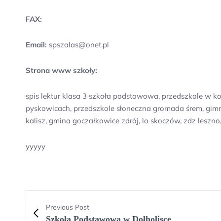
FAX:
Email:
spszalas@onet.pl
Strona www szkoły:
spis lektur klasa 3 szkoła podstawowa, przedszkole w ko
pyskowicach, przedszkole słoneczna gromada śrem, gimna
kalisz, gmina goczałkowice zdrój, lo skoczów, zdz leszno
yyyyy
Previous Post
Szkoła Podstawowa w Dołholisce