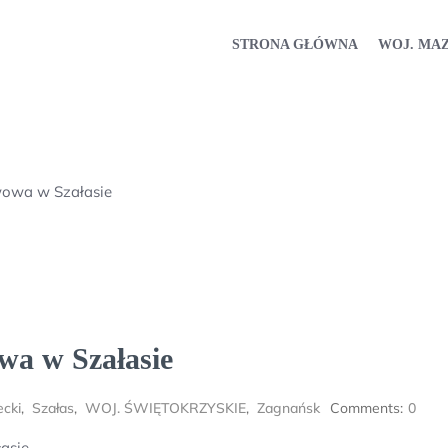
STRONA GŁÓWNA
WOJ. MA
wowa w Szałasie
wa w Szałasie
ecki
,
Szałas
,
WOJ. ŚWIĘTOKRZYSKIE
,
Zagnańsk
Comments:
0
asie