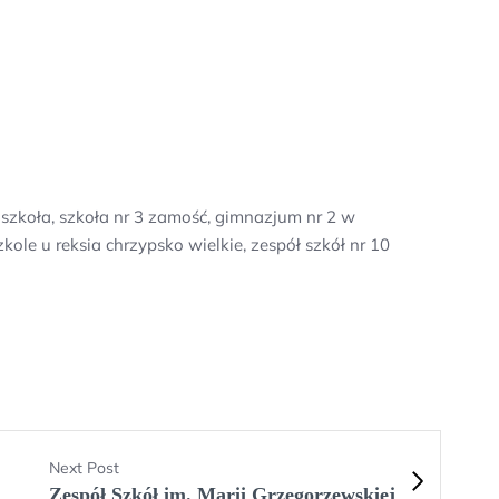
 szkoła, szkoła nr 3 zamość, gimnazjum nr 2 w
le u reksia chrzypsko wielkie, zespół szkół nr 10
Next Post
Zespół Szkół im. Marii Grzegorzewskiej