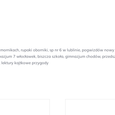
mornikach, rupaki oborniki, sp nr 6 w lublinie, pogwizdów nowy
zjum 7 włocławek, biszcza szkoła, gimnazjum chodów, przedszko
, lektury kajtkowe przygody