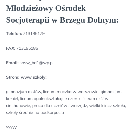
Młodzieżowy Ośrodek
Socjoterapii w Brzegu Dolnym:
Telefon:
713195179
FAX:
713195185
Email:
sosw_bd1@wp.pl
Strona www szkoły:
gimnazjum mstów, liceum maczka w warszawie, gimnazjum
kołbiel, liceum ogólnokształcące czersk, liceum nr 2 w
ciechanowie, praca dla uczniów swarzędz, wielki klincz szkoła,
szkoły średnie na podkarpaciu
yyyyy