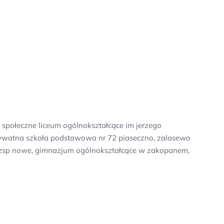
1 społeczne liceum ogólnokształcące im jerzego
prywatna szkoła podstawowa nr 72 piaseczno, zalasewo
ń, zsp nowe, gimnazjum ogólnokształcące w zakopanem,