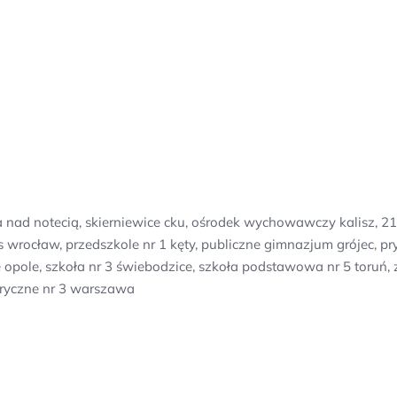
a nad notecią, skierniewice cku, ośrodek wychowawczy kalisz, 2
 wrocław, przedszkole nr 1 kęty, publiczne gimnazjum grójec, 
e opole, szkoła nr 3 świebodzice, szkoła podstawowa nr 5 toru
tryczne nr 3 warszawa