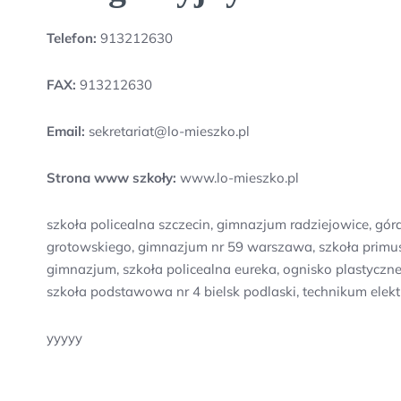
Telefon:
913212630
FAX:
913212630
Email:
sekretariat@lo-mieszko.pl
Strona www szkoły:
www.lo-mieszko.pl
szkoła policealna szczecin, gimnazjum radziejowice, gór
grotowskiego, gimnazjum nr 59 warszawa, szkoła primus
gimnazjum, szkoła policealna eureka, ognisko plastyczn
szkoła podstawowa nr 4 bielsk podlaski, technikum elek
yyyyy