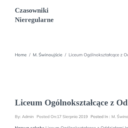
Skip
Czasowniki
to
content
Nieregularne
Home
/
M. Świnoujście
/
Liceum Ogólnokształcące z O
Liceum Ogólnokształcące z Od
By:
Admin
Posted On:
17 Sierpnia 2019
Posted In :
M. Świno
Nazwa szkoły:
Liceum Ogólnokształcące z Oddziałami I