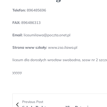
Telefon:
896485696
FAX:
896486313
Email:
liceumilawa@poczta.onet.pl
Strona www szkoły:
www.zso.ilawa.pl
liceum dla dorosłych wrocław swobodna, sosw nr 2 szczec
yyyyy
Previous Post