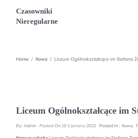
Skip
Czasowniki
to
content
Nieregularne
Home
/
Iława
/
Liceum Ogólnokształcące im Stefana 
Liceum Ogólnokształcące im S
By:
Admin
Posted On:
19 Czerwca 2022
Posted In :
Iława
,
P
Nazwa szkoły:
Liceum Ogólnokształcące im Stefana Żer