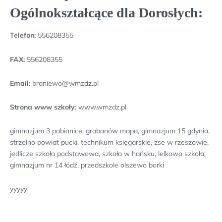
Ogólnokształcące dla Dorosłych:
Telefon:
556208355
FAX:
556208355
Email:
braniewo@wmzdz.pl
Strona www szkoły:
www.wmzdz.pl
gimnazjum 3 pabianice, grabanów mapa, gimnazjum 15 gdynia,
strzelno powiat pucki, technikum księgarskie, zse w rzeszowie,
jedlicze szkoła podstawowa, szkoła w hańsku, lelkowo szkoła,
gimnazjum nr 14 łódź, przedszkole olszewo borki
yyyyy