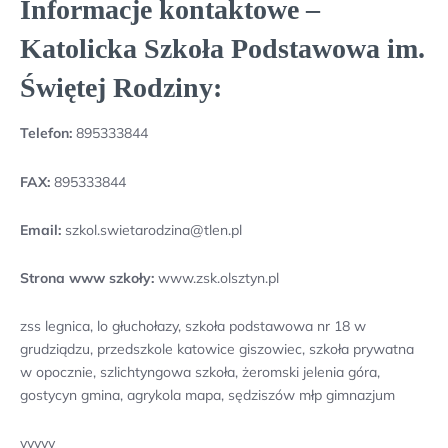
Informacje kontaktowe –
Katolicka Szkoła Podstawowa im.
Świętej Rodziny:
Telefon:
895333844
FAX:
895333844
Email:
szkol.swietarodzina@tlen.pl
Strona www szkoły:
www.zsk.olsztyn.pl
zss legnica, lo głuchołazy, szkoła podstawowa nr 18 w
grudziądzu, przedszkole katowice giszowiec, szkoła prywatna
w opocznie, szlichtyngowa szkoła, żeromski jelenia góra,
gostycyn gmina, agrykola mapa, sędziszów młp gimnazjum
yyyyy