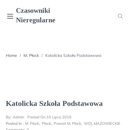
Skip
Czasowniki
to
content
Nieregularne
Home
/
M. Płock
/
Katolicka Szkoła Podstawowa
Katolicka Szkoła Podstawowa
By:
Admin
Posted On:
10 Lipca 2019
Posted In :
M. Płock
,
Płock
,
Powiat M. Płock
,
WOJ. MAZOWIECKIE
Comments:
0