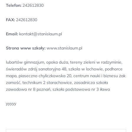
Telefon:
242612830
FAX:
242612830
Email:
kontakt@stanislaum.pl
Strona www szkoły:
www.stanislaum.pl
lubartów gimnazjum, opoka duża, tereny zieleni w radzyminie,
świeradów zdrój sanatoryjna 48, szkola w lochowie, podhorce
mapa, piaseczno chyliczkowska 20, centrum nauki i biznesu żak
zamość, technikum 2 starachowice, zasadnicza szkoła
zawodowa nr 8 poznań, szkoła podstawowa nr 3 iława
yyyyy