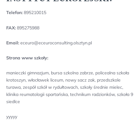
Telefon:
895210015
FAX:
895275988
Email:
eceuro@eceuroconsulting.olsztyn.pl
Strona www szkoły:
manieczki gimnazjum, bursa szkolna zabrze, policealna szkoła
krotoszyn, włocławek liceum, nowy sacz zak, przedszkole
turawa, zespół szkół w rydułtowach, szkoły średnie mielec,
klinika reumatologii spartańska, technikum radzionków, szkoła 9
siedlce
yyyyy