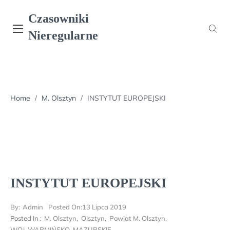
Skip
Czasowniki
to
content
Nieregularne
Home
/
M. Olsztyn
/
INSTYTUT EUROPEJSKI
INSTYTUT EUROPEJSKI
By:
Admin
Posted On:
13 Lipca 2019
Posted In :
M. Olsztyn
,
Olsztyn
,
Powiat M. Olsztyn
,
WOJ. WARMIŃSKO-MAZURSKIE