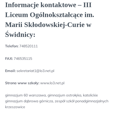
Informacje kontaktowe – III
Liceum Ogólnokształcące im.
Marii Skłodowskiej-Curie w
Świdnicy:
Telefon:
748520111
FAX:
746535115
Email:
sekretariat1@lo3.net.pl
Strona www szkoły:
www.lo3.net.pl
gimnazjum 60 warszawa, gimnazjum ostrołęka, katolickie
gimnazjum dąbrowa górnicza, zespół szkół ponadgimnazjalnych
krzeszowice