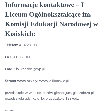
Informacje kontaktowe – I
Liceum Ogólnokształcące im.
Komisji Edukacji Narodowej w
Końskich:
Telefon:
413723108
FAX:
413723108
Email:
lo1konskie@wp.pl
Strona www szkoły:
www.lo1konskie.pl
przedszkole w widełce, pszów gimnazjum, gloszabrza pl,
przedszkola gdynia, xli lo, przedszkole 139 łódź
yyyyy