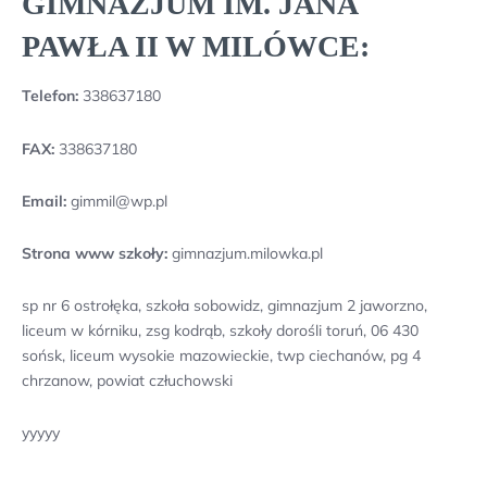
GIMNAZJUM IM. JANA
PAWŁA II W MILÓWCE:
Telefon:
338637180
FAX:
338637180
Email:
gimmil@wp.pl
Strona www szkoły:
gimnazjum.milowka.pl
sp nr 6 ostrołęka, szkoła sobowidz, gimnazjum 2 jaworzno,
liceum w kórniku, zsg kodrąb, szkoły dorośli toruń, 06 430
sońsk, liceum wysokie mazowieckie, twp ciechanów, pg 4
chrzanow, powiat człuchowski
yyyyy