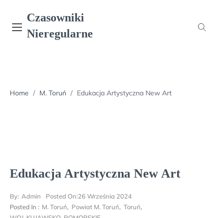
Skip
Czasowniki
to
content
Nieregularne
Home
/
M. Toruń
/
Edukacja Artystyczna New Art
Edukacja Artystyczna New Art
By:
Admin
Posted On:
26 Września 2024
Posted In :
M. Toruń
,
Powiat M. Toruń
,
Toruń
,
WOJ. KUJAWSKO-POMORSKIE