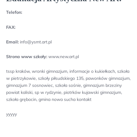
Telefon:
FAX:
Email:
info@ysmt.art.pl
Strona www szkoły:
www.new.art.pl
tssp kraków, wronki gimnazjum, informacje o kukiełkach, szkoła
w pietrzykowie, szkoły piłsudskiego 135, pawonków gimnazjum,
gimnazjum 7 sosnowiec, szkoła sośnie, gimnazjum brzeziny
powiat kaliski, sp w rydzynie, piotrków kujawski gimnazjum,
szkoła grębocin, gmina nowa sucha kontakt
yyyyy