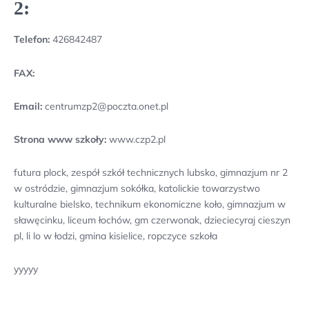
2:
Telefon:
426842487
FAX:
Email:
centrumzp2@poczta.onet.pl
Strona www szkoły:
www.czp2.pl
futura plock, zespół szkół technicznych lubsko, gimnazjum nr 2
w ostródzie, gimnazjum sokółka, katolickie towarzystwo
kulturalne bielsko, technikum ekonomiczne koło, gimnazjum w
sławęcinku, liceum łochów, gm czerwonak, dzieciecyraj cieszyn
pl, li lo w łodzi, gmina kisielice, ropczyce szkoła
yyyyy