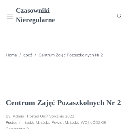
Skip
Czasowniki
to
content
Nieregularne
Home
/
Łódź
/
Centrum Zajęć Pozaszkolnych Nr 2
Centrum Zajęć Pozaszkolnych Nr 2
By:
Admin
Posted On:
7 Stycznia 2022
Posted In :
Łódź
,
M. Łódź
,
Powiat M. Łódź
,
WOJ. ŁÓDZKIE
Comments:
0