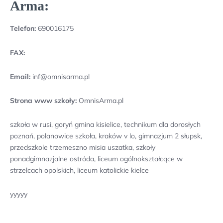
Arma:
Telefon:
690016175
FAX:
Email:
inf@omnisarma.pl
Strona www szkoły:
OmnisArma.pl
szkoła w rusi, goryń gmina kisielice, technikum dla dorosłych
poznań, polanowice szkoła, kraków v lo, gimnazjum 2 słupsk,
przedszkole trzemeszno misia uszatka, szkoły
ponadgimnazjalne ostróda, liceum ogólnokształcące w
strzelcach opolskich, liceum katolickie kielce
yyyyy