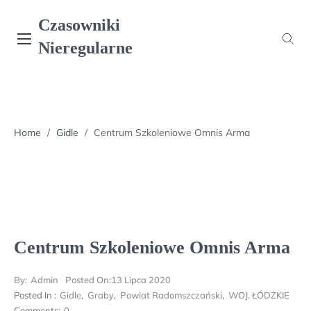
Skip
Czasowniki
to
content
Nieregularne
Home
/
Gidle
/
Centrum Szkoleniowe Omnis Arma
Centrum Szkoleniowe Omnis Arma
By:
Admin
Posted On:
13 Lipca 2020
Posted In :
Gidle
,
Graby
,
Powiat Radomszczański
,
WOJ. ŁÓDZKIE
Comments:
0