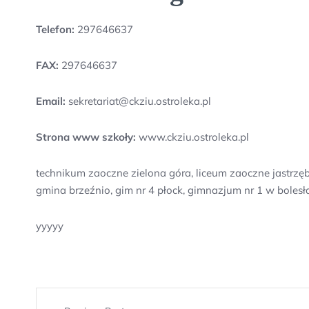
Telefon:
297646637
FAX:
297646637
Email:
sekretariat@ckziu.ostroleka.pl
Strona www szkoły:
www.ckziu.ostroleka.pl
technikum zaoczne zielona góra, liceum zaoczne jastrzę
gmina brzeźnio, gim nr 4 płock, gimnazjum nr 1 w boles
yyyyy