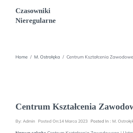
Skip
Czasowniki
to
content
Nieregularne
Home
/
M. Ostrołęka
/
Centrum Kształcenia Zawodoweg
Centrum Kształcenia Zawodowe
By:
Admin
Posted On:
14 Marca 2023
Posted In :
M. Ostrołę
Nazwa szkoły:
Centrum Kształcenia Zawodowego i Usta