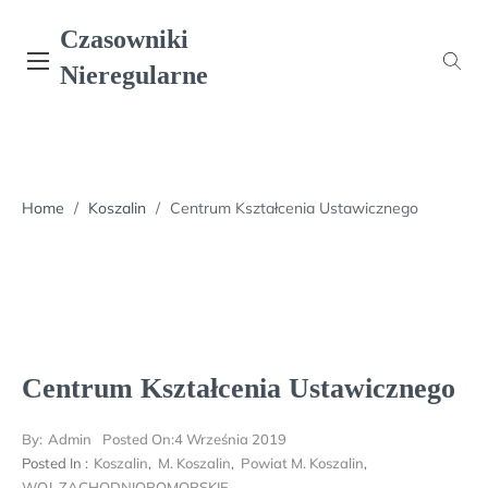
Skip
Czasowniki
to
content
Nieregularne
Home
/
Koszalin
/
Centrum Kształcenia Ustawicznego
Centrum Kształcenia Ustawicznego
By:
Admin
Posted On:
4 Września 2019
Posted In :
Koszalin
,
M. Koszalin
,
Powiat M. Koszalin
,
WOJ. ZACHODNIOPOMORSKIE