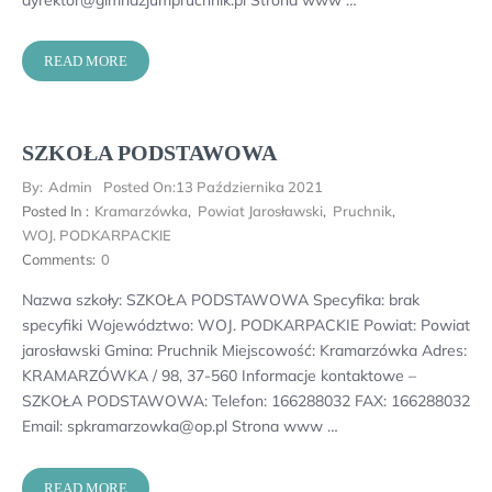
dyrektor@gimnazjumpruchnik.pl Strona www …
READ MORE
SZKOŁA PODSTAWOWA
By:
Admin
Posted On:
13 Października 2021
Posted In :
Kramarzówka
,
Powiat Jarosławski
,
Pruchnik
,
WOJ. PODKARPACKIE
Comments:
0
Nazwa szkoły: SZKOŁA PODSTAWOWA Specyfika: brak
specyfiki Województwo: WOJ. PODKARPACKIE Powiat: Powiat
jarosławski Gmina: Pruchnik Miejscowość: Kramarzówka Adres:
KRAMARZÓWKA / 98, 37-560 Informacje kontaktowe –
SZKOŁA PODSTAWOWA: Telefon: 166288032 FAX: 166288032
Email: spkramarzowka@op.pl Strona www …
READ MORE