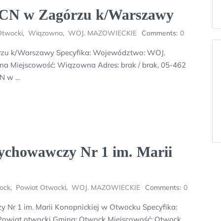
MCN w Zagórzu k/Warszawy
Otwocki
,
Wiązowna
,
WOJ. MAZOWIECKIE
Comments:
0
órzu k/Warszawy Specyfika: Województwo: WOJ.
 Miejscowość: Wiązowna Adres: brak / brak, 05-462
CN w …
ychowawczy Nr 1 im. Marii
ock
,
Powiat Otwocki
,
WOJ. MAZOWIECKIE
Comments:
0
Nr 1 im. Marii Konopnickiej w Otwocku Specyfika:
owiat otwocki Gmina: Otwock Miejscowość: Otwock