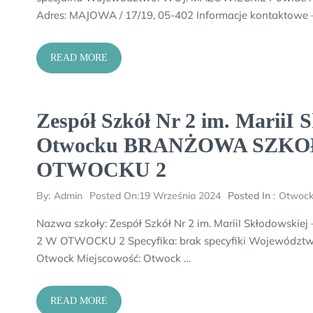
Adres: MAJOWA / 17/19, 05-402 Informacje kontaktowe
READ MORE
Zespół Szkół Nr 2 im. MariiI 
Otwocku BRANŻOWA SZKOŁ
OTWOCKU 2
By:
Admin
Posted On:
19 Września 2024
Posted In :
Otwoc
Nazwa szkoły: Zespół Szkół Nr 2 im. MariiI Skłodows
2 W OTWOCKU 2 Specyfika: brak specyfiki Województ
Otwock Miejscowość: Otwock …
READ MORE