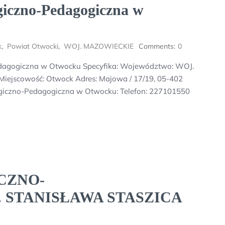
giczno-Pedagogiczna w
k
,
Powiat Otwocki
,
WOJ. MAZOWIECKIE
Comments:
0
dagogiczna w Otwocku Specyfika: Województwo: WOJ.
ejscowość: Otwock Adres: Majowa / 17/19, 05-402
giczno-Pedagogiczna w Otwocku: Telefon: 227101550
CZNO-
 STANISŁAWA STASZICA