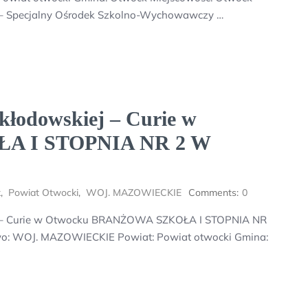
 – Specjalny Ośrodek Szkolno-Wychowawczy …
Skłodowskiej – Curie w
A I STOPNIA NR 2 W
k
,
Powiat Otwocki
,
WOJ. MAZOWIECKIE
Comments:
0
kiej – Curie w Otwocku BRANŻOWA SZKOŁA I STOPNIA NR
wo: WOJ. MAZOWIECKIE Powiat: Powiat otwocki Gmina: