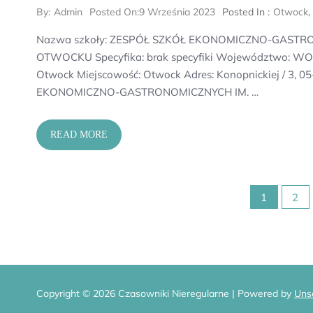
By:
Admin
Posted On:
9 Września 2023
Posted In :
Otwock
Nazwa szkoły: ZESPÓŁ SZKÓŁ EKONOMICZNO-GASTR
OTWOCKU Specyfika: brak specyfiki Województwo: WO
Otwock Miejscowość: Otwock Adres: Konopnickiej / 3, 
EKONOMICZNO-GASTRONOMICZNYCH IM. …
READ MORE
Stronicowanie
1
2
wpisów
Copyright © 2026 Czasowniki Nieregularne | Powered by
Uns