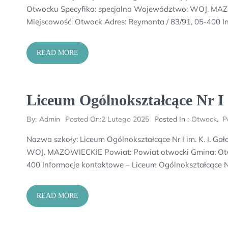
Otwocku Specyfika: specjalna Województwo: WOJ. MAZ
Miejscowość: Otwock Adres: Reymonta / 83/91, 05-400 I
READ MORE
Liceum Ogólnokształcące Nr I 
By:
Admin
Posted On:
2 Lutego 2025
Posted In :
Otwock
,
P
Nazwa szkoły: Liceum Ogólnokształcące Nr I im. K. I. Ga
WOJ. MAZOWIECKIE Powiat: Powiat otwocki Gmina: Otwoc
400 Informacje kontaktowe – Liceum Ogólnokształcące N
READ MORE