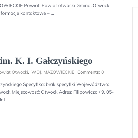
OWIECKIE Powiat: Powiat otwocki Gmina: Otwock
nformacje kontaktowe – …
im. K. I. Gałczyńskiego
owiat Otwocki
,
WOJ. MAZOWIECKIE
Comments:
0
łczyńskiego Specyfika: brak specyfiki Województwo:
k Miejscowość: Otwock Adres: Filipowicza / 9, 05-
r I …