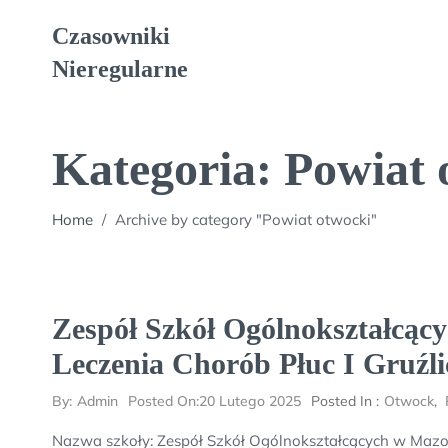
Skip
Czasowniki
to
content
Nieregularne
Kategoria:
Powiat 
Home
/
Archive by category "Powiat otwocki"
Zespół Szkół Ogólnokształcą
Leczenia Chorób Płuc I Gruźl
By:
Admin
Posted On:
20 Lutego 2025
Posted In :
Otwock
,
Nazwa szkoły: Zespół Szkół Ogólnokształcących w Mazo