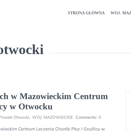
STRONA GŁÓWNA
WOJ. MA
otwocki
cych w Mazowieckim Centrum
icy w Otwocku
Powiat Otwocki
,
WOJ. MAZOWIECKIE
Comments:
0
wieckim Centrum Leczenia Chorób Płuc I Gruźlicy w