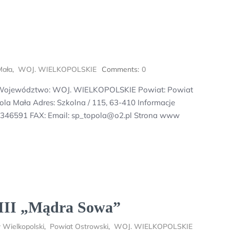
Mała
,
WOJ. WIELKOPOLSKIE
Comments:
0
a: Województwo: WOJ. WIELKOPOLSKIE Powiat: Powiat
la Mała Adres: Szkolna / 115, 63-410 Informacje
27346591 FAX: Email: sp_topola@o2.pl Strona www
-III „Mądra Sowa”
 Wielkopolski
,
Powiat Ostrowski
,
WOJ. WIELKOPOLSKIE