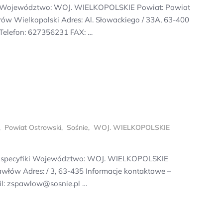
ika: Województwo: WOJ. WIELKOPOLSKIE Powiat: Powiat
ów Wielkopolski Adres: Al. Słowackiego / 33A, 63-400
 Telefon: 627356231 FAX: …
,
Powiat Ostrowski
,
Sośnie
,
WOJ. WIELKOPOLSKIE
ak specyfiki Województwo: WOJ. WIELKOPOLSKIE
włów Adres: / 3, 63-435 Informacje kontaktowe –
il: zspawlow@sosnie.pl …