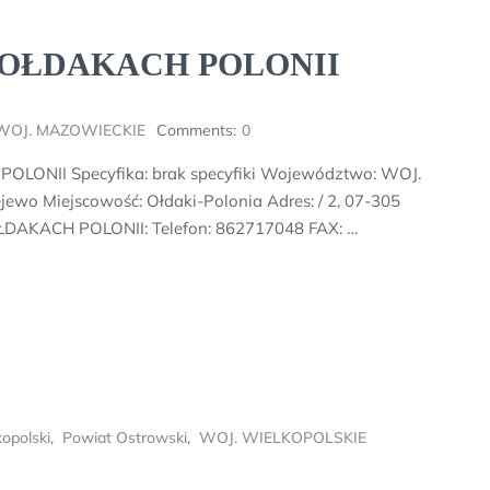
OŁDAKACH POLONII
WOJ. MAZOWIECKIE
Comments:
0
NII Specyfika: brak specyfiki Województwo: WOJ.
wo Miejscowość: Ołdaki-Polonia Adres: / 2, 07-305
AKACH POLONII: Telefon: 862717048 FAX: …
opolski
,
Powiat Ostrowski
,
WOJ. WIELKOPOLSKIE