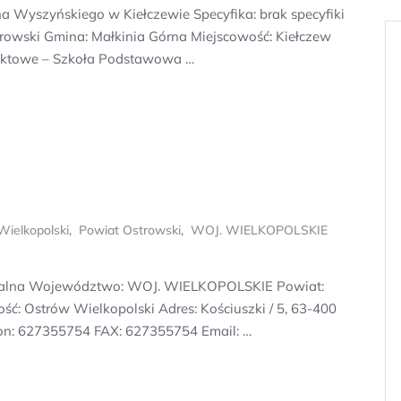
 Wyszyńskiego w Kiełczewie Specyfika: brak specyfiki
wski Gmina: Małkinia Górna Miejscowość: Kiełczew
ntaktowe – Szkoła Podstawowa …
ielkopolski
,
Powiat Ostrowski
,
WOJ. WIELKOPOLSKIE
pecjalna Województwo: WOJ. WIELKOPOLSKIE Powiat:
ć: Ostrów Wielkopolski Adres: Kościuszki / 5, 63-400
efon: 627355754 FAX: 627355754 Email: …