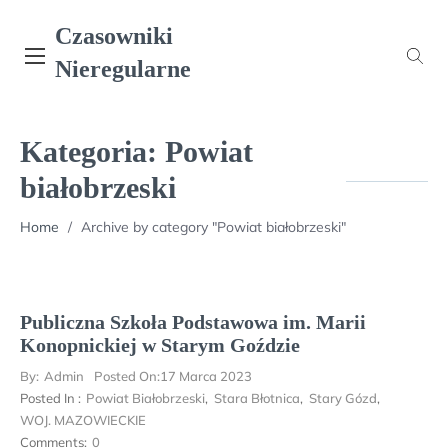
Skip
Czasowniki
to
content
Nieregularne
Kategoria:
Powiat
białobrzeski
Home
/
Archive by category "Powiat białobrzeski"
Publiczna Szkoła Podstawowa im. Marii
Konopnickiej w Starym Goździe
By:
Admin
Posted On:
17 Marca 2023
Posted In :
Powiat Białobrzeski
,
Stara Błotnica
,
Stary Gózd
,
WOJ. MAZOWIECKIE
Comments:
0