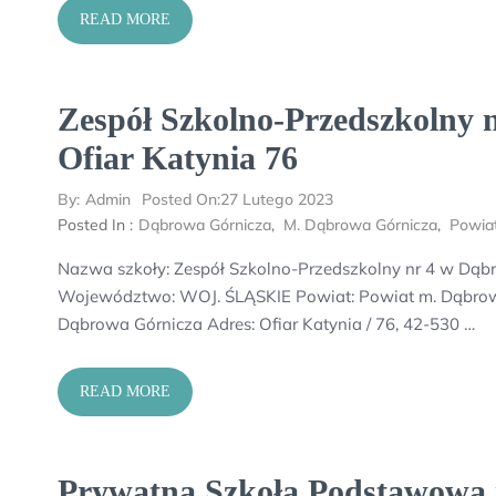
READ MORE
Zespół Szkolno-Przedszkolny n
Ofiar Katynia 76
By:
Admin
Posted On:
27 Lutego 2023
Posted In :
Dąbrowa Górnicza
,
M. Dąbrowa Górnicza
,
Powia
Nazwa szkoły: Zespół Szkolno-Przedszkolny nr 4 w Dąbrow
Województwo: WOJ. ŚLĄSKIE Powiat: Powiat m. Dąbrow
Dąbrowa Górnicza Adres: Ofiar Katynia / 76, 42-530 …
READ MORE
Prywatna Szkoła Podstawowa 