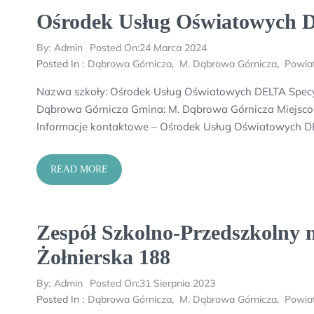
Ośrodek Usług Oświatowych
By:
Admin
Posted On:
24 Marca 2024
Posted In :
Dąbrowa Górnicza
,
M. Dąbrowa Górnicza
,
Powia
Nazwa szkoły: Ośrodek Usług Oświatowych DELTA Specy
Dąbrowa Górnicza Gmina: M. Dąbrowa Górnicza Miejscow
Informacje kontaktowe – Ośrodek Usług Oświatowych DE
READ MORE
Zespół Szkolno-Przedszkolny n
Żołnierska 188
By:
Admin
Posted On:
31 Sierpnia 2023
Posted In :
Dąbrowa Górnicza
,
M. Dąbrowa Górnicza
,
Powia