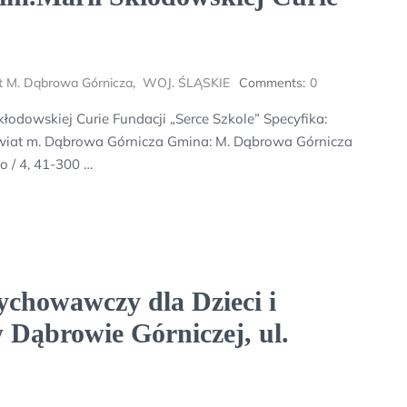
t M. Dąbrowa Górnicza
,
WOJ. ŚLĄSKIE
Comments:
0
odowskiej Curie Fundacji „Serce Szkole” Specyfika:
wiat m. Dąbrowa Górnicza Gmina: M. Dąbrowa Górnicza
o / 4, 41-300 …
chowawczy dla Dzieci i
 Dąbrowie Górniczej, ul.