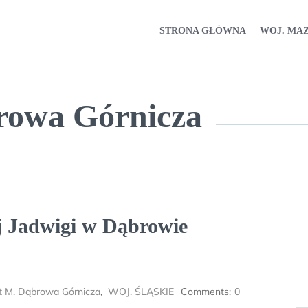
STRONA GŁÓWNA
WOJ. MA
rowa Górnicza
j Jadwigi w Dąbrowie
t M. Dąbrowa Górnicza
,
WOJ. ŚLĄSKIE
Comments:
0