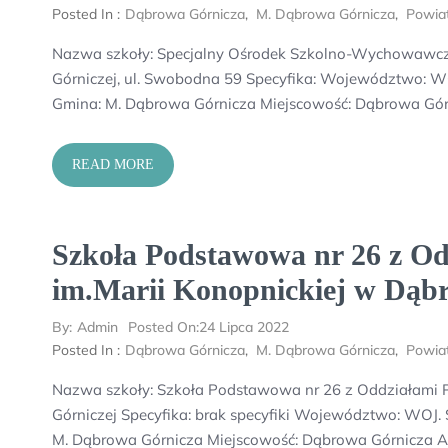
Posted In :
Dąbrowa Górnicza
,
M. Dąbrowa Górnicza
,
Powia
Nazwa szkoły: Specjalny Ośrodek Szkolno-Wychowawczy
Górniczej, ul. Swobodna 59 Specyfika: Województwo: W
Gmina: M. Dąbrowa Górnicza Miejscowość: Dąbrowa Gór
READ MORE
Szkoła Podstawowa nr 26 z Od
im.Marii Konopnickiej w Dąbr
By:
Admin
Posted On:
24 Lipca 2022
Posted In :
Dąbrowa Górnicza
,
M. Dąbrowa Górnicza
,
Powia
Nazwa szkoły: Szkoła Podstawowa nr 26 z Oddziałami P
Górniczej Specyfika: brak specyfiki Województwo: WOJ
M. Dąbrowa Górnicza Miejscowość: Dąbrowa Górnicza Ad