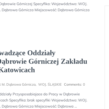
w Dąbrowie Górniczej Specyfika: Województwo: WOJ.
. Dąbrowa Górnicza Miejscowość: Dąbrowa Górnicza
wadzące Oddziały
Dąbrowie Górniczej Zakładu
Katowicach
t M. Dąbrowa Górnicza
,
WOJ. ŚLĄSKIE
Comments:
0
działy Przysposabiajace do Pracy w Dąbrowie
ach Specyfika: brak specyfiki Województwo: WOJ.
. Dąbrowa Górnicza Miejscowość: Dąbrowa …