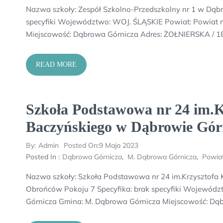
Nazwa szkoły: Zespół Szkolno-Przedszkolny nr 1 w Dąbrow
specyfiki Województwo: WOJ. ŚLĄSKIE Powiat: Powiat 
Miejscowość: Dąbrowa Górnicza Adres: ŻOŁNIERSKA / 1
READ MORE
Szkoła Podstawowa nr 24 im.K
Baczyńskiego w Dąbrowie Górn
By:
Admin
Posted On:
9 Maja 2023
Posted In :
Dąbrowa Górnicza
,
M. Dąbrowa Górnicza
,
Powia
Nazwa szkoły: Szkoła Podstawowa nr 24 im.Krzysztofa K
Obrońców Pokoju 7 Specyfika: brak specyfiki Wojewód
Górnicza Gmina: M. Dąbrowa Górnicza Miejscowość: Dąb