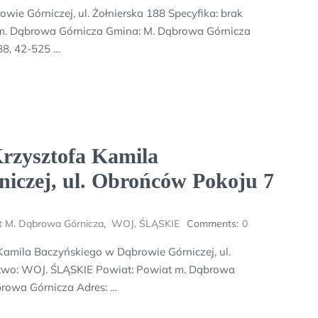
ie Górniczej, ul. Żołnierska 188 Specyfika: brak
m. Dąbrowa Górnicza Gmina: M. Dąbrowa Górnicza
88, 42-525 …
rzysztofa Kamila
iczej, ul. Obrońców Pokoju 7
t M. Dąbrowa Górnicza
,
WOJ. ŚLĄSKIE
Comments:
0
amila Baczyńskiego w Dąbrowie Górniczej, ul.
ztwo: WOJ. ŚLĄSKIE Powiat: Powiat m. Dąbrowa
rowa Górnicza Adres: …