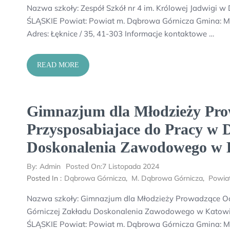
Nazwa szkoły: Zespół Szkół nr 4 im. Królowej Jadwigi 
ŚLĄSKIE Powiat: Powiat m. Dąbrowa Górnicza Gmina: M
Adres: Łęknice / 35, 41-303 Informacje kontaktowe …
READ MORE
Gimnazjum dla Młodzieży Pro
Przysposabiajace do Pracy w 
Doskonalenia Zawodowego w 
By:
Admin
Posted On:
7 Listopada 2024
Posted In :
Dąbrowa Górnicza
,
M. Dąbrowa Górnicza
,
Powia
Nazwa szkoły: Gimnazjum dla Młodzieży Prowadzące Od
Górniczej Zakładu Doskonalenia Zawodowego w Katowic
ŚLĄSKIE Powiat: Powiat m. Dąbrowa Górnicza Gmina: M