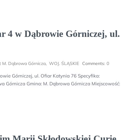
r 4 w Dąbrowie Górniczej, ul.
t M. Dąbrowa Górnicza
,
WOJ. ŚLĄSKIE
Comments:
0
ie Górniczej, ul. Ofiar Katynia 76 Specyfika:
a Górnicza Gmina: M. Dąbrowa Górnicza Miejscowość:
im.Marii Skłodowskiej Curie