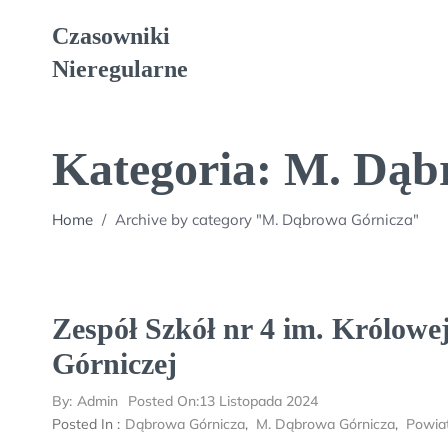
Skip
Czasowniki
to
content
Nieregularne
Kategoria:
M. Dąb
Home
/
Archive by category "M. Dąbrowa Górnicza"
Zespół Szkół nr 4 im. Królowe
Górniczej
By:
Admin
Posted On:
13 Listopada 2024
Posted In :
Dąbrowa Górnicza
,
M. Dąbrowa Górnicza
,
Powia