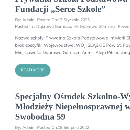
Fundacji „Serce Szkole”
By:
Admin
Posted On:
13 Stycznia 2023
Posted In :
Dąbrowa Górnicza
,
M. Dąbrowa Górnicza
,
Powia
Nazwa szkoły: Prywatna Szkoła Podstawowa im.Marii Skł
brak specyfiki Województwo: WOJ. ŚLĄSKIE Powiat: Po
Miejscowość: Dąbrowa Górnicza Adres: Aleja Piłsudskieg
READ MORE
Specjalny Ośrodek Szkolno-Wy
Młodzieży Niepełnosprawnej w
Swobodna 59
By:
Admin
Posted On:
19 Sierpnia 2022