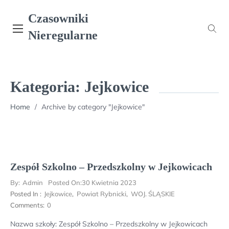
Skip
Czasowniki
to
content
Nieregularne
Kategoria:
Jejkowice
Home
/
Archive by category "Jejkowice"
Zespół Szkolno – Przedszkolny w Jejkowicach
By:
Admin
Posted On:
30 Kwietnia 2023
Posted In :
Jejkowice
,
Powiat Rybnicki
,
WOJ. ŚLĄSKIE
Comments:
0
Nazwa szkoły: Zespół Szkolno – Przedszkolny w Jejkowicach