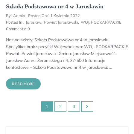
Szkoła Podstawowa nr 4 w Jarosławiu
By:
Admin
Posted On:
11 Kwietnia 2022
Posted In :
Jarosław
,
Powiat Jarosławski
,
WOJ. PODKARPACKIE
Comments:
0
Nazwa szkoły: Szkoła Podstawowa nr 4 w Jarosławiu
Specyfika: brak specyfiki Województwo: WOJ. PODKARPACKIE
Powiat: Powiat jarosławski Gmina: Jarosław Miejscowość:
Jarosław Adres: Żeromskiego / 4, 37-500 Informacje
kontaktowe – Szkoła Podstawowa nr 4 w Jarosławiu: …
READ MORE
Stronicowanie
1
2
3
wpisów