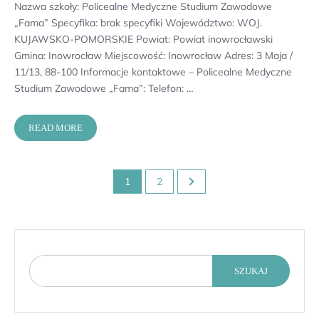
Nazwa szkoły: Policealne Medyczne Studium Zawodowe
„Fama” Specyfika: brak specyfiki Województwo: WOJ.
KUJAWSKO-POMORSKIE Powiat: Powiat inowrocławski
Gmina: Inowrocław Miejscowość: Inowrocław Adres: 3 Maja /
11/13, 88-100 Informacje kontaktowe – Policealne Medyczne
Studium Zawodowe „Fama”: Telefon: …
READ MORE
Stronicowanie
1
2
wpisów
SZUKAJ