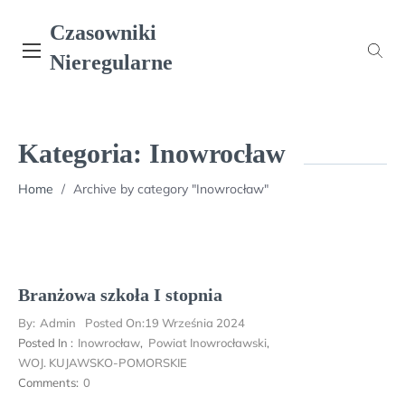
Skip
Czasowniki
to
content
Nieregularne
Kategoria:
Inowrocław
Home
/
Archive by category "Inowrocław"
Branżowa szkoła I stopnia
By:
Admin
Posted On:
19 Września 2024
Posted In :
Inowrocław
,
Powiat Inowrocławski
,
WOJ. KUJAWSKO-POMORSKIE
Comments:
0