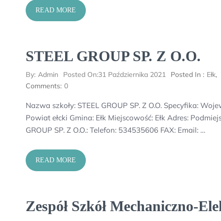
READ MORE
STEEL GROUP SP. Z O.O.
By:
Admin
Posted On:
31 Października 2021
Posted In :
Ełk
,
Comments:
0
Nazwa szkoły: STEEL GROUP SP. Z O.O. Specyfika: W
Powiat ełcki Gmina: Ełk Miejscowość: Ełk Adres: Podmiej
GROUP SP. Z O.O.: Telefon: 534535606 FAX: Email: …
READ MORE
Zespół Szkół Mechaniczno-Ele