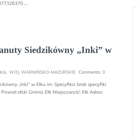
 877326370 …
anuty Siedzikówny „Inki” w
cki
,
WOJ. WARMIŃSKO-MAZURSKIE
Comments:
0
ówny „Inki” w Ełku im. Specyfika: brak specyfiki
at ełcki Gmina: Ełk Miejscowość: Ełk Adres: