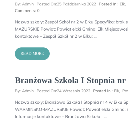
By:
Admin
Posted On:
25 Października 2022
Posted In :
Ełk
,
Comments:
0
Nazwa szkoły: Zespół Szkół nr 2 w Ełku Specyfika: br
MAZURSKIE Powiat: Powiat ełcki Gmina: Ełk Miejscowość: 
kontaktowe – Zespół Szkół nr 2 w Ełku: …
READ MORE
Branżowa Szkoła I Stopnia nr
By:
Admin
Posted On:
24 Września 2022
Posted In :
Ełk
,
Pow
Nazwa szkoły: Branżowa Szkoła I Stopnia nr 4 w Ełku S
WARMIŃSKO-MAZURSKIE Powiat: Powiat ełcki Gmina: Ełk 
Informacje kontaktowe – Branżowa Szkoła I …