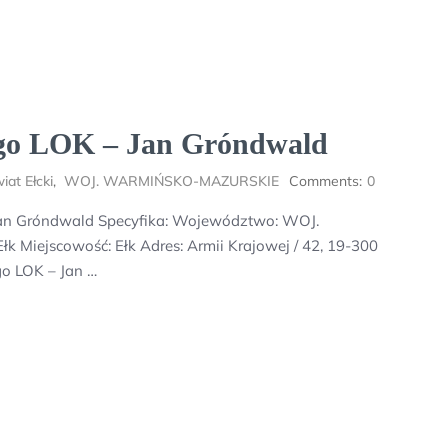
go LOK – Jan Gróndwald
iat Ełcki
,
WOJ. WARMIŃSKO-MAZURSKIE
Comments:
0
an Gróndwald Specyfika: Województwo: WOJ.
Miejscowość: Ełk Adres: Armii Krajowej / 42, 19-300
o LOK – Jan …