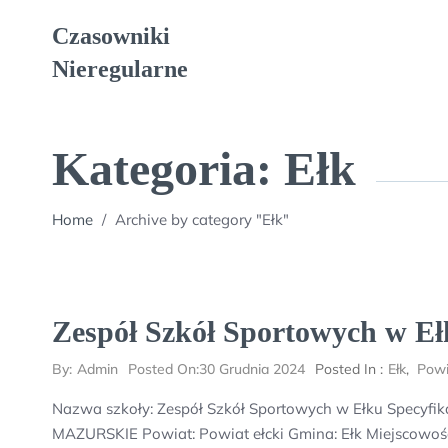
Skip
Czasowniki
to
content
Nieregularne
Kategoria:
Ełk
Home
/
Archive by category "Ełk"
Zespół Szkół Sportowych w E
By:
Admin
Posted On:
30 Grudnia 2024
Posted In :
Ełk
,
Powi
Nazwa szkoły: Zespół Szkół Sportowych w Ełku Specyf
MAZURSKIE Powiat: Powiat ełcki Gmina: Ełk Miejscowość: