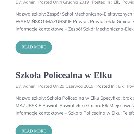
By:
Admin
Posted On:
4 Grudnia 2019
Posted In :
Ełk
,
Powiat
Nazwa szkoły: Zespół Szkół Mechaniczno-Elektrycznych 
WARMIŃSKO-MAZURSKIE Powiat: Powiat ełcki Gmina: Ełk 
Informacje kontaktowe – Zespół Szkół Mechaniczno-Elekt
READ MORE
Szkoła Policealna w Ełku
By:
Admin
Posted On:
29 Czerwca 2019
Posted In :
Ełk
,
Pow
Nazwa szkoły: Szkoła Policealna w Ełku Specyfika: b
MAZURSKIE Powiat: Powiat ełcki Gmina: Ełk Miejscowość
Informacje kontaktowe – Szkoła Policealna w Ełku: Tele
READ MORE