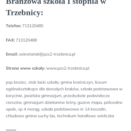
Branżowa szkoła I stopnia w
Trzebnicy:
Telefon:
713120485
FAX:
713120488
Email:
sekretariat@pzs2-trzebnica.pl
Strona www szkoły:
www.pzs2-trzebnica.pl
psp brożec, stok lacki szkoła, gmina kraśniczyn, liceum
ogólnokształcące dla dorosłych kraków, szkoła podstawowa w
korycinie, jasielska gimnazjum, przedszkole podwisłocze
rzeszów, gimnazjum dziekanów leśny, guzew mapa, policealne
opole, sp 4 morąg, szkoła podstawowa nr 14 koszalin,
chludowo gmina suchy las, technikum handlowe wieliczka
yyyyy