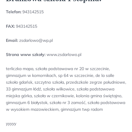
Telefon:
943142515
FAX:
943142515
Email:
zsdarlowo@wp.pl
Strona www szkoły:
www.zsdarlowo.pl
terliczka mapa, szkoła podstawowa nr 20 w szczecinie,
gimnazjum w komornikach, sp 64 w szczecinie, de la salle
szkoła gdańsk, szczytno szkoła, przedszkole zegrze południowe,
33 gimnazjum łódź, szkoła wilkowice, szkoła podstawowa
miejska górka, szkoła w czernikowie, kolonia gmina świętajno,
gimnazjum 6 białystok, szkoła nr 3 zamość, szkoła podstawowa
w wysokiem mazowieckiem, gimnazjum twp radom
yyyyy