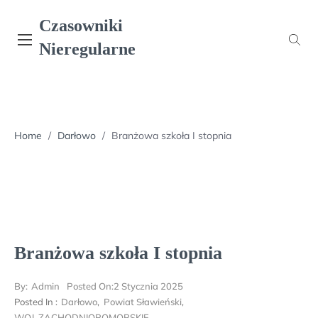
Skip
Czasowniki
to
content
Nieregularne
Home
/
Darłowo
/
Branżowa szkoła I stopnia
Branżowa szkoła I stopnia
By:
Admin
Posted On:
2 Stycznia 2025
Posted In :
Darłowo
,
Powiat Sławieński
,
WOJ. ZACHODNIOPOMORSKIE